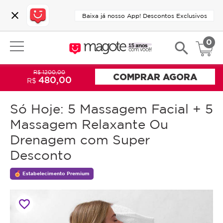
close
Baixa já nosso App! Descontos Exclusivos
0
search
R$ 1200,00
COMPRAR AGORA
480,00
R$
Só Hoje: 5 Massagem Facial + 5
Massagem Relaxante Ou
Drenagem com Super
Desconto
Estabelecimento Premium
favorite_border