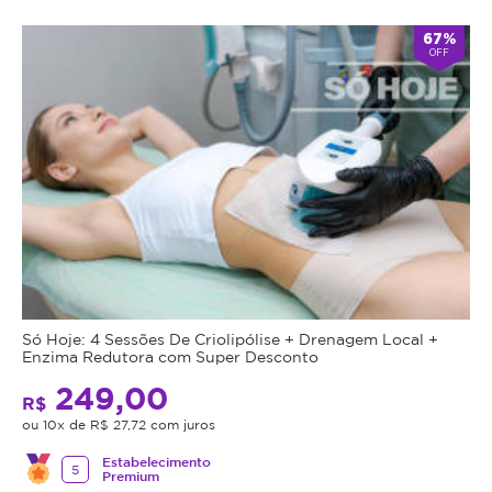
67%
OFF
Só Hoje: 4 Sessões De Criolipólise + Drenagem Local +
Enzima Redutora com Super Desconto
249,00
R$
ou 10x de R$ 27,72 com juros
Estabelecimento
5
Premium