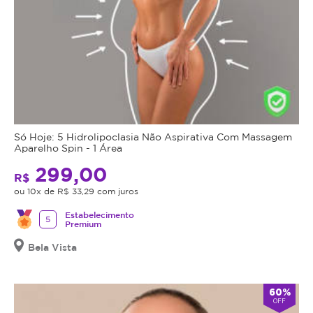
Só Hoje: 5 Hidrolipoclasia Não Aspirativa Com Massagem
Aparelho Spin - 1 Área
299,00
R$
ou 10x de R$ 33,29 com juros
Estabelecimento
5
Premium
Bela Vista
60%
OFF