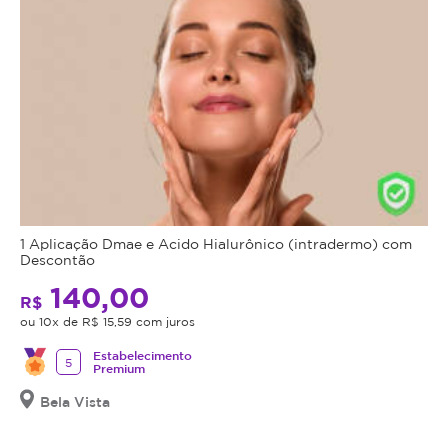
1 Aplicação Dmae e Acido Hialurônico (intradermo) com
Descontão
140,00
R$
ou 10x de R$ 15,59 com juros
Estabelecimento
5
Premium
Bela Vista