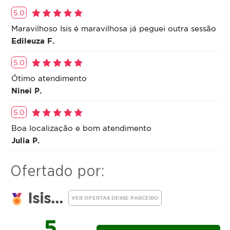
5.0
Esse é o pacote ideal para cuidar de você de forma
completa, proporcionando dias mais leves,
Maravilhoso Isis é maravilhosa já peguei outra sessão
energizados e com uma pele luminosa!
Edileuza F.
5.0
Ótimo atendimento
Ninei P.
5.0
Boa localização e bom atendimento
Julia P.
Ofertado por:
Isis...
VER OFERTAS DESSE PARCEIRO
5