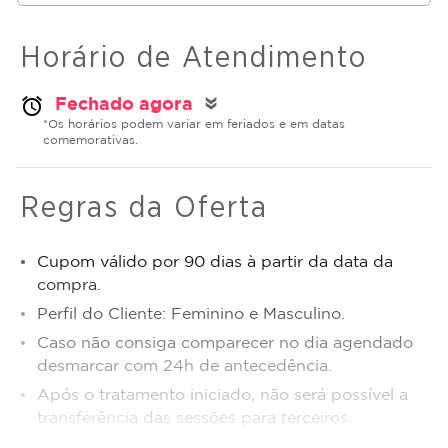
Horário de Atendimento
Fechado agora
alarm
double_arrow
*Os horários podem variar em feriados e em datas
comemorativas.
Regras da Oferta
Cupom válido por 90 dias à partir da data da
compra.
Perfil do Cliente: Feminino e Masculino.
Caso não consiga comparecer no dia agendado
desmarcar com 24h de antecedência.
Após o tratamento iniciado, não será possível a
transferência das sessões para terceiros.
Sujeito a disponibilidade de dias e horários.