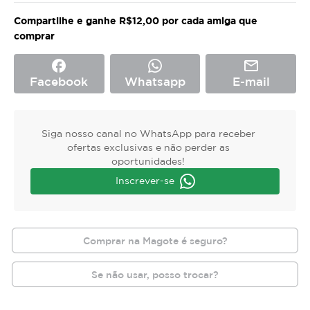
Compartilhe e ganhe R$12,00 por cada amiga que
comprar
facebook
mail_outline
Facebook
Whatsapp
E-mail
Siga nosso canal no WhatsApp para receber
ofertas exclusivas e não perder as
oportunidades!
Inscrever-se
Comprar na Magote é seguro?
Se não usar, posso trocar?