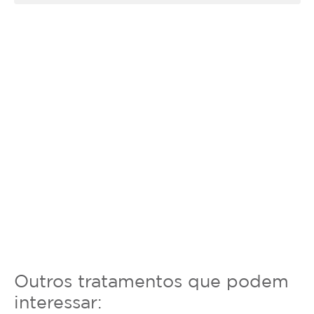
Tratamento eficaz, prático e com resultados
visíveis a partir das primeiras sessões
Garanta já sua sessão com desconto exclusivo na
Magote e diga adeus aos pelos de forma segura
e inteligente.
Outros tratamentos que podem
interessar: