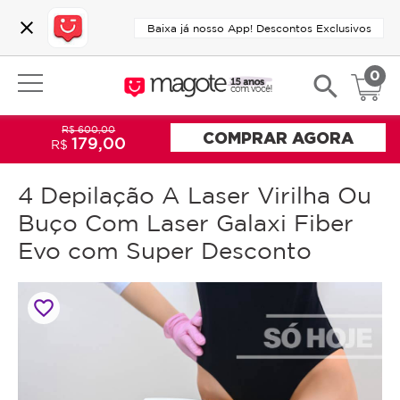
close
Baixa já nosso App! Descontos Exclusivos
0
search
R$ 600,00
COMPRAR AGORA
179,00
R$
4 Depilação A Laser Virilha Ou
Buço Com Laser Galaxi Fiber
Evo com Super Desconto
favorite_border