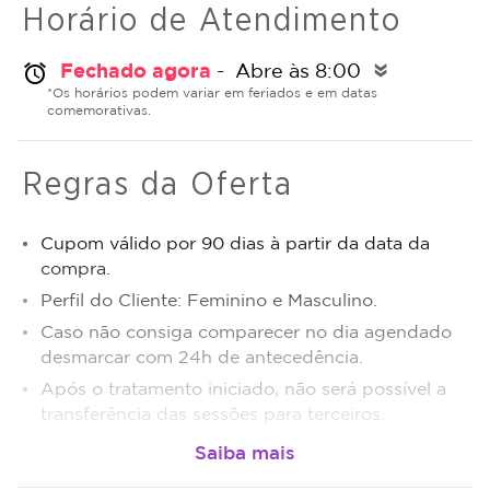
Horário de Atendimento
Fechado agora
- Abre às 8:00
alarm
double_arrow
*Os horários podem variar em feriados e em datas
comemorativas.
Regras da Oferta
Cupom válido por 90 dias à partir da data da
compra.
Perfil do Cliente: Feminino e Masculino.
Caso não consiga comparecer no dia agendado
desmarcar com 24h de antecedência.
Após o tratamento iniciado, não será possível a
transferência das sessões para terceiros.
Sujeito a disponibilidade de dias e horários.
O não comparecimento será considerado sessão