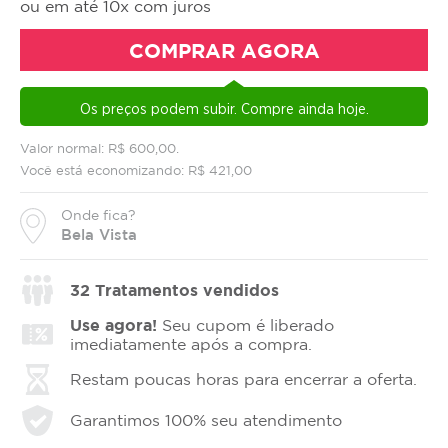
ou em até 10x com juros
COMPRAR AGORA
Os preços podem subir. Compre ainda hoje.
Valor normal: R$ 600,00.
Você está economizando: R$ 421,00
Onde fica?
Bela Vista
32
Tratamentos vendidos
Use agora!
Seu cupom é liberado
imediatamente após a compra.
Restam poucas horas para encerrar a oferta.
Garantimos 100% seu atendimento