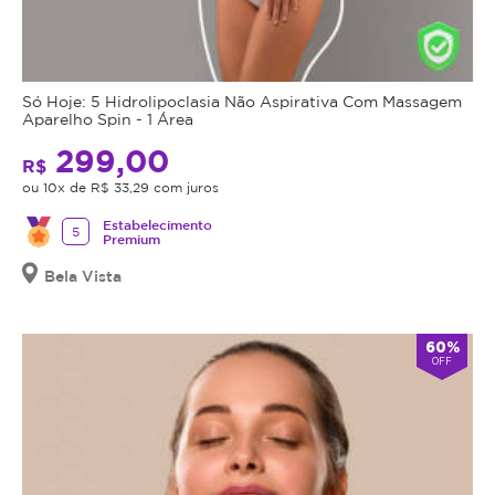
Só Hoje: 5 Hidrolipoclasia Não Aspirativa Com Massagem
Aparelho Spin - 1 Área
299,00
R$
ou 10x de R$ 33,29 com juros
Estabelecimento
5
Premium
Bela Vista
60%
OFF