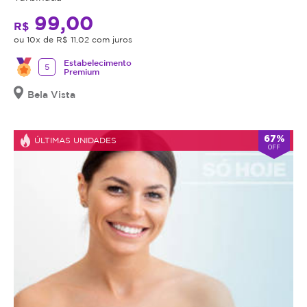
99,00
R$
ou 10x de R$ 11,02 com juros
Estabelecimento
5
Premium
Bela Vista
67%
ÚLTIMAS UNIDADES
OFF