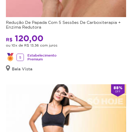
Redução De Papada Com 5 Sessões De Carboxiterapia +
Enzima Redutora
120,00
R$
ou 10x de R$ 13,36 com juros
Estabelecimento
5
Premium
Bela Vista
88%
OFF