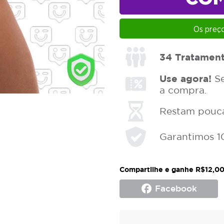
Os preço
34
Tratamen
Use agora!
Se
a compra.
Restam poucas
Garantimos 1
Compartilhe e ganhe R$12,00
facebook
Facebook