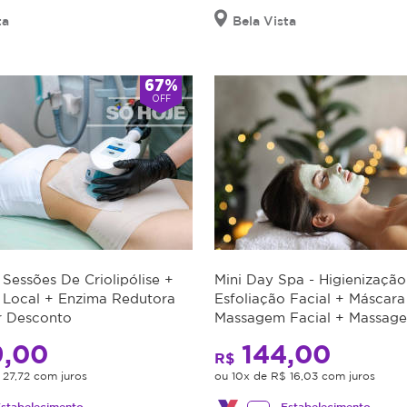
ta
Bela Vista
67%
OFF
 Sessões De Criolipólise +
Mini Day Spa - Higienização
Local + Enzima Redutora
Esfoliação Facial + Máscara
 Desconto
Massagem Facial + Massag
Relaxante
,00
144,00
R$
 27,72 com juros
ou 10x de R$ 16,03 com juros
stabelecimento
Estabelecimento