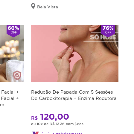
Bela Vista
60%
76%
OFF
OFF
 Facial +
Redução De Papada Com 5 Sessões
 Facial +
De Carboxiterapia + Enzima Redutora
em
120,00
R$
ou 10x de R$ 13,36 com juros
Estabelecimento