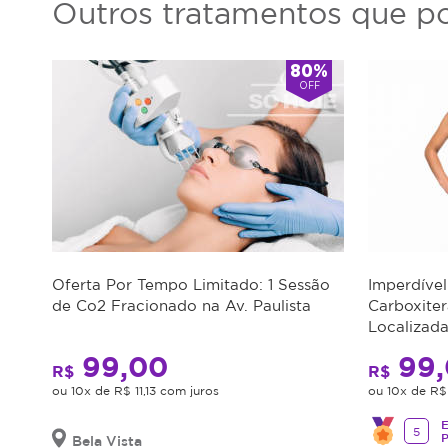
Outros tratamentos que po
80%
OFF
Oferta Por Tempo Limitado: 1 Sessão
Imperdível
de Co2 Fracionado na Av. Paulista
Carboxite
Localizad
Super Des
99,00
99,
R$
R$
ou 10x de R$ 11,13 com juros
ou 10x de R$ 
E
5
Bela Vista