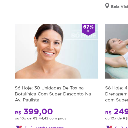
Bela Vis
67%
OFF
Só Hoje: 30 Unidades De Toxina
Só Hoje: 4
Botulínica Com Super Desconto Na
Drenagem 
Av. Paulista
com Super
399,00
249
R$
R$
ou 10x de R$ 44,42 com juros
ou 10x de R$
Estabelecimento
E