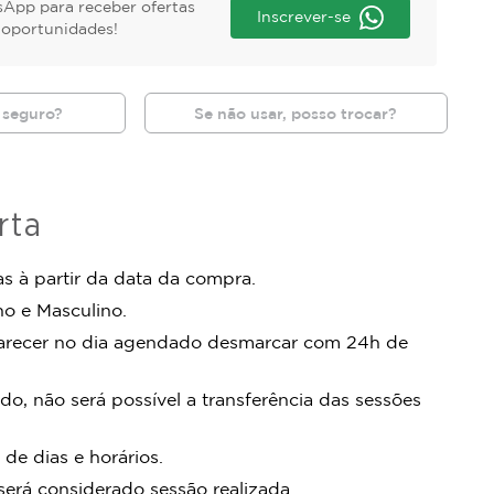
App para receber ofertas
Inscrever-se
s oportunidades!
 seguro?
Se não usar, posso trocar?
rta
s à partir da data da compra.
no e Masculino.
arecer no dia agendado desmarcar com 24h de
do, não será possível a transferência das sessões
 de dias e horários.
rá considerado sessão realizada.