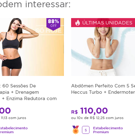
dem interessar:
88%
ÚLTIMAS UNIDADES
OFF
: 60 Sessões De
Abdômen Perfeito Com 5 S
rapia + Drenagem
Heccus Turbo + Endermoter
a + Enzima Redutora com
conto
00
110,00
R$
11,13 com juros
ou 10x de R$ 12,25 com juros
stabelecimento
Estabelecimento
5
Premium
Premium