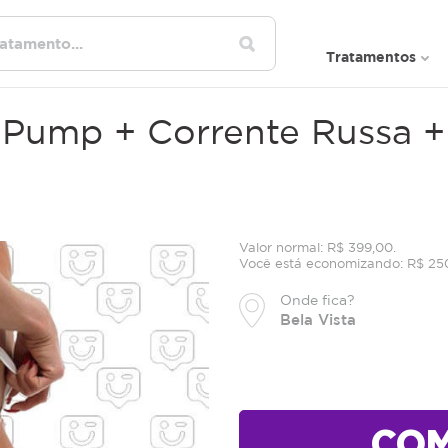
Tratamentos
 Pump + Corrente Russa 
Valor normal: R$ 399,00.
Você está economizando: R$ 25
Onde fica?
Bela Vista
CO