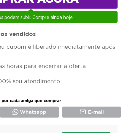
s podem subir. Compre ainda hoje.
tos vendidos
u cupom é liberado imediatamente após
 horas para encerrar a oferta.
00% seu atendimento
 por cada amiga que comprar
mail_outline
Whatsapp
E-mail