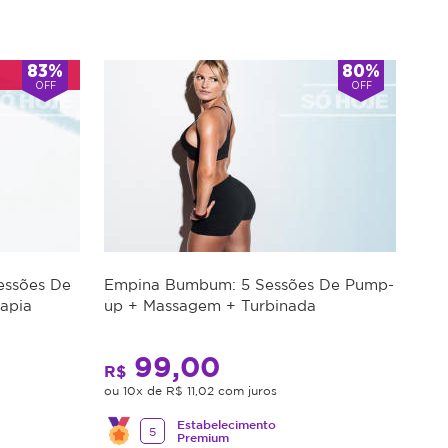
83%
80%
OFF
OFF
essões De
Empina Bumbum: 5 Sessões De Pump-
apia
up + Massagem + Turbinada
99,00
R$
ou 10x de R$ 11,02 com juros
Estabelecimento
5
Premium