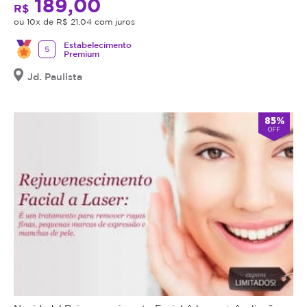
189,00
R$
ou 10x de R$ 21,04 com juros
Estabelecimento
5
Premium
Jd. Paulista
85%
OFF