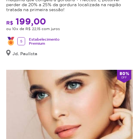
perder de 20% a 25% da gordura localizada na região
tratada na primeira sessão!
199,00
R$
ou 10x de R$ 22,15 com juros
Estabelecimento
5
Premium
Jd. Paulista
80%
OFF