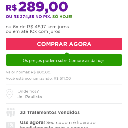
289,00
R$
OU R$ 274,55 NO PIX.
SÓ HOJE!
ou 6x de R$ 48,17 sem juros
ou em até 10x com juros
COMPRAR AGORA
Os preços podem subir. Compre ainda hoje.
Valor normal: R$ 800,00.
Você está economizando: R$ 511,00
Onde fica?
Jd. Paulista
33
Tratamentos vendidos
Use agora!
Seu cupom é liberado
imediatamente após a compra.