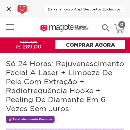
close
Baixa já nosso App! Descontos Exclusivos
0
search
R$ 800,00
COMPRAR AGORA
289,00
R$
Só 24 Horas: Rejuvenescimento
Facial A Laser + Limpeza De
Pele Com Extração +
Radiofrequência Hooke +
Peeling De Diamante Em 6
Vezes Sem Juros
Estabelecimento Premium