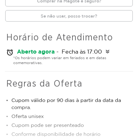
Comprar na Magote é seguro?
Se não usar, posso trocar?
Horário de Atendimento
Aberto agora
- Fecha às 17:00
alarm
double_arrow
*Os horários podem variar em feriados e em datas
comemorativas.
Regras da Oferta
Cupom válido por 90 dias à partir da data da
compra.
Oferta unisex
Cupom pode ser presenteado
Conforme disponibilidade de horário