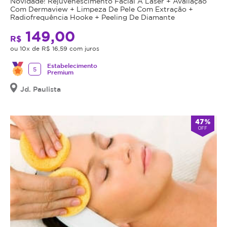
Novidade! Rejuvenescimento Facial A Laser + Avaliação
Com Dermaview + Limpeza De Pele Com Extração +
Radiofrequência Hooke + Peeling De Diamante
149,00
R$
ou 10x de R$ 16,59 com juros
Estabelecimento
5
Premium
Jd. Paulista
47%
OFF