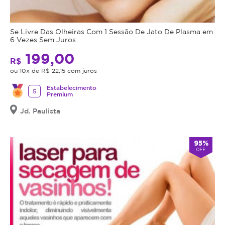
Se Livre Das Olheiras Com 1 Sessão De Jato De Plasma em
6 Vezes Sem Juros
199,00
R$
ou 10x de R$ 22,15 com juros
Estabelecimento
5
Premium
Jd. Paulista
95%
OFF