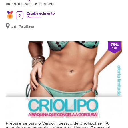
ou 10x de R$ 22,15 com juros
Estabelecimento
5
Premium
Jd. Paulista
75%
OFF
Prepare-se para o Verão: 1 Sessão de Criolipólise - A
máquina que congela a gordura + Heccus. É possível