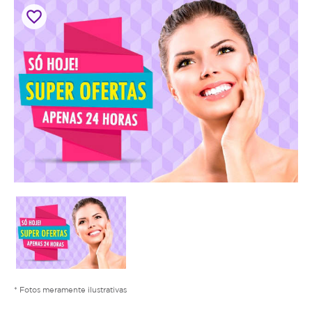
favorite_border
* Fotos meramente ilustrativas