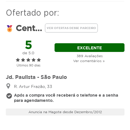
Procedimento de higienizaçãona face, com
extração manual e ou sucção de comedões
Ofertado por:
(cravos) e assepsia
Cent...
VER OFERTAS DESSE PARCEIRO
5
EXCELENTE
de 5.0
389 Avaliações
Ver comentários »
Últimos 90 dias
Jd. Paulista - São Paulo
R. Artur Frazão, 33
Após a compra você receberá o telefone e a senha
para agendamento.
Anuncia na Magote desde Dezembro/2012