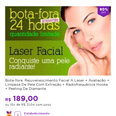
80%
OFF
Bota-fora: Rejuvenescimento Facial A Laser + Avaliação +
Limpeza De Pele Com Extração + Radiofrequência Hooke
+ Peeling De Diamante
189,00
R$
ou 10x de R$ 21,04 com juros
Estabelecimento
5