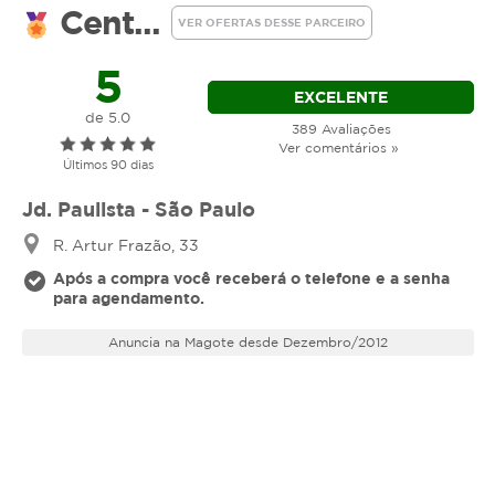
serviço ou estornar o mesmo.
Cent...
Com a técnica dreno modeladora já na primeira
VER OFERTAS DESSE PARCEIRO
sessão é possível notar que o corpo fica mais
modelado e diminui um pouco as medidas.
5
EXCELENTE
de 5.0
389 Avaliações
Ver comentários »
Últimos 90 dias
Jd. Paulista - São Paulo
R. Artur Frazão, 33
Após a compra você receberá o telefone e a senha
para agendamento.
Anuncia na Magote desde Dezembro/2012