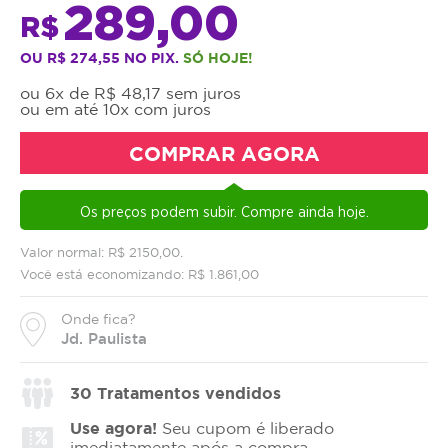
289,00
R$
OU R$ 274,55 NO PIX.
SÓ HOJE!
ou 6x de R$ 48,17 sem juros
ou em até 10x com juros
COMPRAR AGORA
Os preços podem subir. Compre ainda hoje.
Valor normal: R$ 2150,00.
Você está economizando: R$ 1.861,00
Onde fica?
Jd. Paulista
30
Tratamentos vendidos
Use agora!
Seu cupom é liberado
imediatamente após a compra.