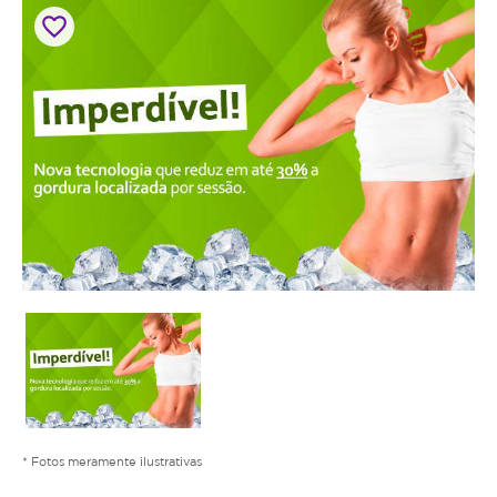
favorite_border
* Fotos meramente ilustrativas