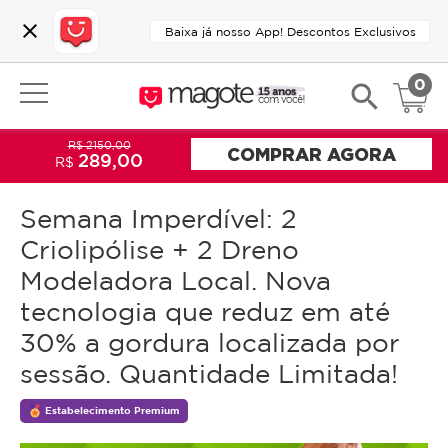
close
Baixa já nosso App! Descontos Exclusivos
0
search
R$ 2150,00
COMPRAR AGORA
289,00
R$
Semana Imperdível: 2
Criolipólise + 2 Dreno
Modeladora Local. Nova
tecnologia que reduz em até
30% a gordura localizada por
sessão. Quantidade Limitada!
Estabelecimento Premium