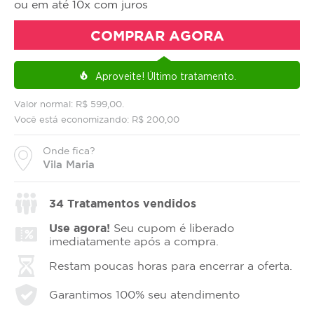
ou em até 10x com juros
COMPRAR AGORA
Aproveite!
Último tratamento.
local_fire_department
Valor normal: R$ 599,00.
Você está economizando: R$ 200,00
Onde fica?
Vila Maria
34
Tratamentos vendidos
Use agora!
Seu cupom é liberado
imediatamente após a compra.
Restam poucas horas para encerrar a oferta.
Garantimos 100% seu atendimento