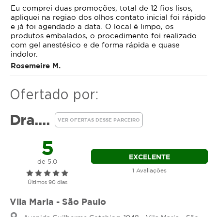
Eu comprei duas promoções, total de 12 fios lisos,
Como Funcionam os Fios de
apliquei na regiao dos olhos contato inicial foi rápido
e já foi agendado a data. O local é limpo, os
PDO?
produtos embalados, o procedimento foi realizado
com gel anestésico e de forma rápida e quase
indolor.
Volume e preenchimento imediato
: Ao
Rosemeire M.
serem implantados, os fios causam leve
elevação na área tratada, ideal para suavizar
Ofertado por:
sulcos como o bigode chinês.
Efeito lifting não cirúrgico
: Fios espiculados
Dra....
possuem pequenas projeções que se ancoram
VER OFERTAS DESSE PARCEIRO
na pele, promovendo uma tração mecânica
5
que reposiciona os tecidos e eleva regiões
flácidas.
EXCELENTE
de 5.0
Estímulo de colágeno natural
: A presença do
1 Avaliações
fio ativa o processo regenerativo do corpo,
Últimos 90 dias
induzindo a formação de colágeno novo e
melhorando a qualidade da pele
Vila Maria - São Paulo
progressivamente.