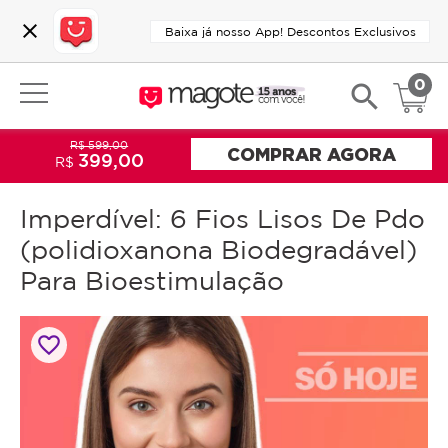
close
Baixa já nosso App! Descontos Exclusivos
0
search
R$ 599,00
COMPRAR AGORA
399,00
R$
Imperdível: 6 Fios Lisos De Pdo
(polidioxanona Biodegradável)
Para Bioestimulação
favorite_border