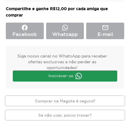
Compartilhe e ganhe R$12,00 por cada amiga que
comprar
facebook
mail_outline
Facebook
Whatsapp
E-mail
Siga nosso canal no WhatsApp para receber
ofertas exclusivas e não perder as
oportunidades!
Inscrever-se
Comprar na Magote é seguro?
Se não usar, posso trocar?