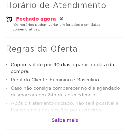
Horário de Atendimento
Fechado agora
alarm
double_arrow
*Os horários podem variar em feriados e em datas
comemorativas.
Regras da Oferta
Cupom válido por 90 dias à partir da data da
compra.
Perfil do Cliente: Feminino e Masculino.
Caso não consiga comparecer no dia agendado
desmarcar com 24h de antecedência.
Após o tratamento iniciado, não será possível a
transferência das sessões para terceiros.
Sujeito a disponibilidade de dias e horários.
O não comparecimento será considerado sessão