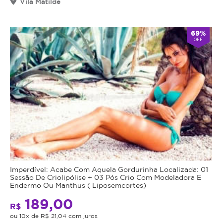
Vila Matilde
69%
OFF
Imperdível: Acabe Com Aquela Gordurinha Localizada: 01
Sessão De Criolipólise + 03 Pós Crio Com Modeladora E
Endermo Ou Manthus ( Liposemcortes)
189,00
R$
ou 10x de R$ 21,04 com juros