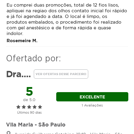
ele atua nas camadas mais superficiais da derme,
Eu comprei duas promoções, total de 12 fios lisos,
proporcionando um efeito revitalizante sem alterar
apliquei na regiao dos olhos contato inicial foi rápido
os traços naturais do rosto.
e já foi agendado a data. O local é limpo, os
produtos embalados, o procedimento foi realizado
Como Funciona o
com gel anestésico e de forma rápida e quase
indolor.
Skinbooster?
Rosemeire M.
Hidratação profunda
: o ácido hialurônico atrai
Ofertado por:
e retém moléculas de água, reidratando a pele
de dentro para fora e melhorando sua
Dra....
espessura, elasticidade e maciez.
VER OFERTAS DESSE PARCEIRO
Estímulo de colágeno
: o procedimento ativa
5
a produção natural de colágeno, essencial
para manter a pele firme e jovem por mais
EXCELENTE
de 5.0
tempo.
1 Avaliações
Aprimoramento da textura da pele
: linhas
Últimos 90 dias
finas, rugas superficiais e poros dilatados são
suavizados, resultando em uma pele com
Vila Maria - São Paulo
aspecto descansado, radiante e uniforme.