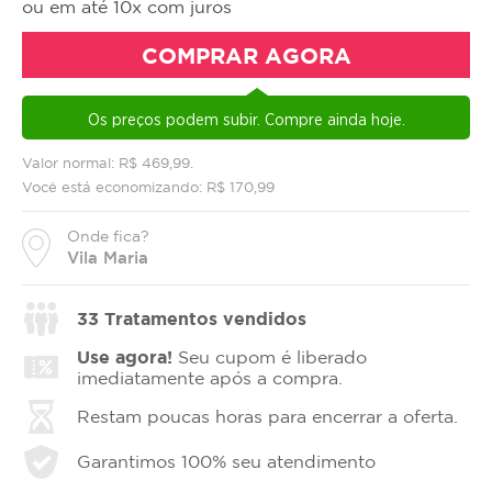
ou em até 10x com juros
COMPRAR AGORA
Os preços podem subir. Compre ainda hoje.
Valor normal: R$ 469,99.
Você está economizando: R$ 170,99
Onde fica?
Vila Maria
33
Tratamentos vendidos
Use agora!
Seu cupom é liberado
imediatamente após a compra.
Restam poucas horas para encerrar a oferta.
Garantimos 100% seu atendimento