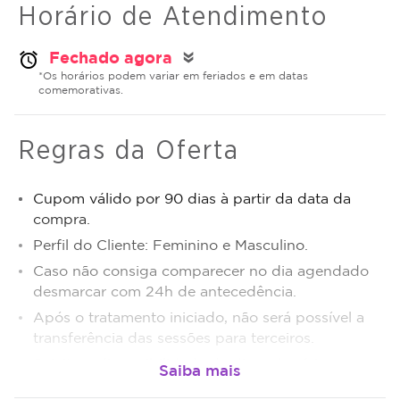
Horário de Atendimento
Fechado agora
alarm
double_arrow
*Os horários podem variar em feriados e em datas
comemorativas.
Regras da Oferta
Cupom válido por 90 dias à partir da data da
compra.
Perfil do Cliente: Feminino e Masculino.
Caso não consiga comparecer no dia agendado
desmarcar com 24h de antecedência.
Após o tratamento iniciado, não será possível a
transferência das sessões para terceiros.
Sujeito a disponibilidade de dias e horários.
O não comparecimento será considerado sessão