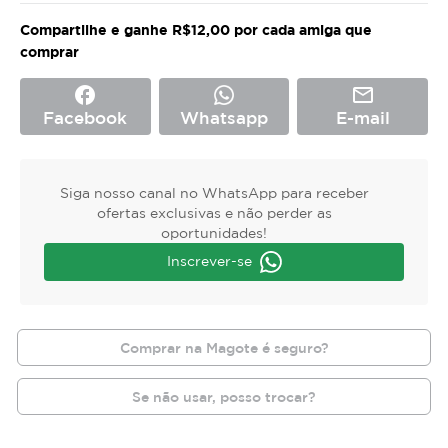
Compartilhe e ganhe R$12,00 por cada amiga que
comprar
facebook
mail_outline
Facebook
Whatsapp
E-mail
Siga nosso canal no WhatsApp para receber
ofertas exclusivas e não perder as
oportunidades!
Inscrever-se
Comprar na Magote é seguro?
Se não usar, posso trocar?