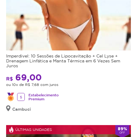
Imperdivel: 10 Sessões de Lipocavitação + Cel Lyse +
Drenagem Linfática e Manta Térmica em 6 Vezes Sem
Juros
69,00
R$
ou 10x de R$ 7,68 com juros
Estabelecimento
5
Premium
Cambuci
89%
ÚLTIMAS UNIDADES
OFF