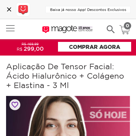
close
Baixa já nosso App! Descontos Exclusivos
0
search
R$ 469,99
COMPRAR AGORA
299,00
R$
Aplicação De Tensor Facial:
Ácido Hialurônico + Colágeno
+ Elastina - 3 Ml
favorite_border