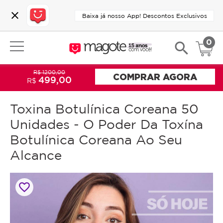
close
Baixa já nosso App! Descontos Exclusivos
0
search
R$ 1200,00
COMPRAR AGORA
499,00
R$
Toxina Botulínica Coreana 50
Unidades - O Poder Da Toxína
Botulínica Coreana Ao Seu
Alcance
favorite_border