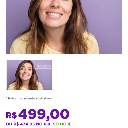
* Fotos meramente ilustrativas
499,00
R$
OU R$ 474,05 NO PIX.
SÓ HOJE!