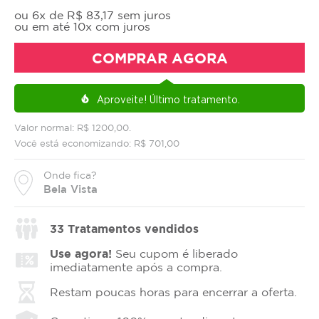
ou 6x de R$ 83,17 sem juros
ou em até 10x com juros
COMPRAR AGORA
Aproveite!
Último tratamento.
local_fire_department
Valor normal: R$ 1200,00.
Você está economizando: R$ 701,00
Onde fica?
Bela Vista
33
Tratamentos vendidos
Use agora!
Seu cupom é liberado
imediatamente após a compra.
Restam poucas horas para encerrar a oferta.