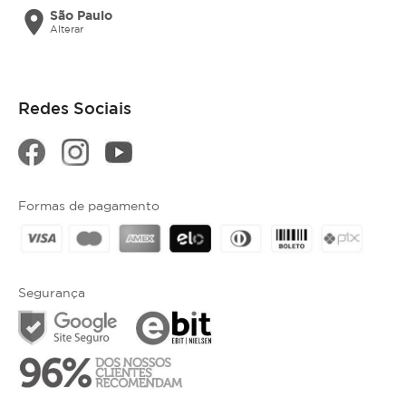
location_on
São Paulo
Alterar
Redes Sociais
Formas de pagamento
Segurança