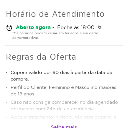
Horário de Atendimento
Aberto agora
- Fecha às 18:00
alarm
double_arrow
*Os horários podem variar em feriados e em datas
comemorativas.
Regras da Oferta
Cupom válido por 90 dias à partir da data da
compra.
Perfil do Cliente: Feminino e Masculino maiores
de 18 anos
Caso não consiga comparecer no dia agendado
desmarcar com 24h de antecedência.
Após o tratamento iniciado, não será possível a
transferência das sessões para terceiros.