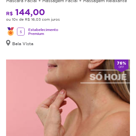
Máscara Facial + Massagem Facial + Massagem Relaxante
144,00
R$
ou 10x de R$ 16,03 com juros
Estabelecimento
5
Premium
Bela Vista
76%
OFF