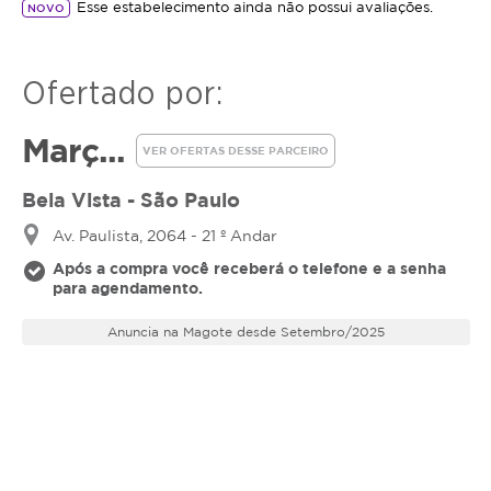
isso com um excelente custo comparado a marcas
Esse estabelecimento ainda não possui avaliações.
NOVO
mais tradicionais.
Por que escolher a Toxina
Ofertado por:
Coreana?
Març...
Efeito rápido:
resultados perceptíveis em
VER OFERTAS DESSE PARCEIRO
poucos dias
Bela Vista - São Paulo
Alta pureza:
segurança e menor risco de
efeitos adversos
Av. Paulista, 2064 - 21 º Andar
Resultados naturais e duradouros:
sem
Após a compra você receberá o telefone e a senha
congelar a expressão
para agendamento.
Versatilidade:
ideal para aplicações estéticas
e terapêuticas
Anuncia na Magote desde Setembro/2025
Indicações Estéticas:
Rugas dinâmicas:
pés de galinha, linhas da
testa e glabela (entre as sobrancelhas)
Abertura do olhar:
levantamento sutil das
sobrancelhas sem rigidez