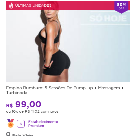
80%
ÚLTIMAS UNIDADES
OFF
Empina Bumbum: 5 Sessões De Pump-up + Massagem +
Turbinada
99,00
R$
ou 10x de R$ 11,02 com juros
Estabelecimento
5
Premium
Bela Vista