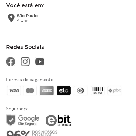
Você está em:
location_on
São Paulo
Alterar
Redes Sociais
Formas de pagamento
Segurança