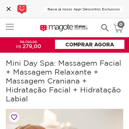
close
Baixa já nosso App! Descontos Exclusivos
0
search
R$ 700,00
COMPRAR AGORA
279,00
R$
Mini Day Spa: Massagem Facial
+ Massagem Relaxante +
Massagem Craniana +
Hidratação Facial + Hidratação
Labial
favorite_border