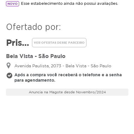
Esse estabelecimento ainda não possui avaliações.
NOVO
musculares e proporciona sensação de bem-
estar total.
Massagem Craniana:
Estimula a circulação no
Ofertado por:
couro cabeludo, aliviando o estresse e
melhorando o estado de alerta.
Hidratação Facial:
Restaura a hidratação e
Pris...
VER OFERTAS DESSE PARCEIRO
luminosidade da pele, deixando-a macia e
saudável.
Bela Vista - São Paulo
Hidratação Labial:
Nutre e revitaliza os lábios,
Avenida Paulista, 2073 - Bela Vista - São Paulo
combatendo o ressecamento.
Após a compra você receberá o telefone e a senha
Dê-se esse presente e saia renovado(a) com o
para agendamento.
nosso Mini Day Spa!
Anuncia na Magote desde Novembro/2024