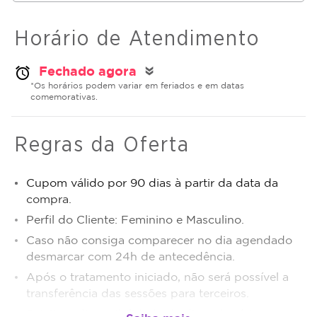
Horário de Atendimento
Fechado agora
alarm
double_arrow
*Os horários podem variar em feriados e em datas
comemorativas.
Regras da Oferta
Cupom válido por 90 dias à partir da data da
compra.
Perfil do Cliente: Feminino e Masculino.
Caso não consiga comparecer no dia agendado
desmarcar com 24h de antecedência.
Após o tratamento iniciado, não será possível a
transferência das sessões para terceiros.
Sujeito a disponibilidade de dias e horários.