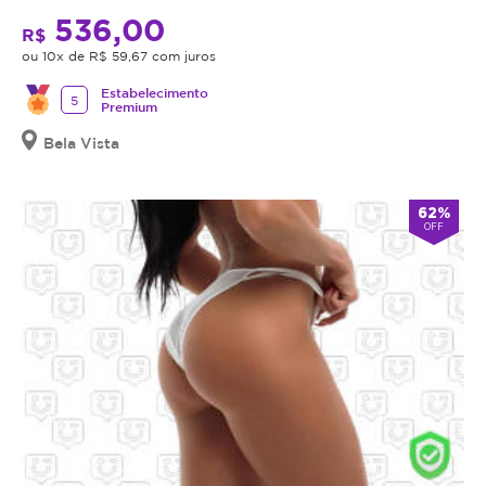
536,00
R$
ou 10x de R$ 59,67 com juros
Estabelecimento
5
Premium
Bela Vista
62%
OFF