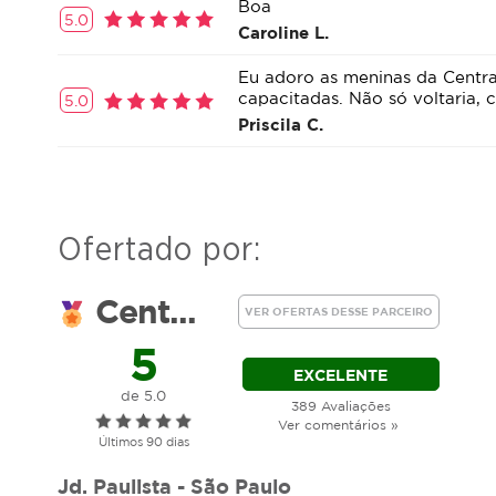
Boa
5.0
Caroline L.
Eu adoro as meninas da Centra
capacitadas. Não só voltaria,
5.0
Priscila C.
Ofertado por:
Cent...
VER OFERTAS DESSE PARCEIRO
5
EXCELENTE
de 5.0
389 Avaliações
Ver comentários »
Últimos 90 dias
Jd. Paulista - São Paulo