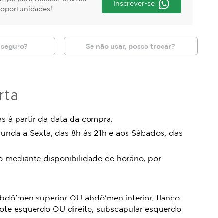
Inscrever-se
s oportunidades!
 seguro?
Se não usar, posso trocar?
rta
s à partir da data da compra.
unda a Sexta, das 8h às 21h e aos Sábados, das
mediante disponibilidade de horário, por
abdô'men superior OU abdô'men inferior, flanco
lote esquerdo OU direito, subscapular esquerdo