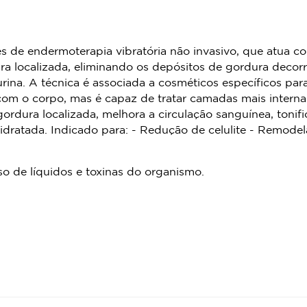
ês de endermoterapia vibratória não invasivo, que atua
dura localizada, eliminando os depósitos de gordura decorr
ina. A técnica é associada a cosméticos específicos para
com o corpo, mas é capaz de tratar camadas mais internas
ordura localizada, melhora a circulação sanguínea, tonif
e hidratada. Indicado para: - Redução de celulite - Remod
o de líquidos e toxinas do organismo.