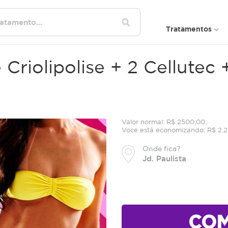
Tratamentos
 Criolipolise + 2 Cellute
Valor normal: R$ 2500,00.
Você está economizando: R$ 2.2
Onde fica?
Jd. Paulista
CO