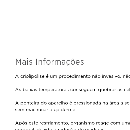
Mais Informações
A criolipólise é um procedimento não invasivo, não
As baixas temperaturas conseguem quebrar as célul
A ponteira do aparelho é pressionada na área a ser 
sem machucar a epiderme.
Após este resfriamento, organismo reage com uma 
corporal, devido à redução de medidas.