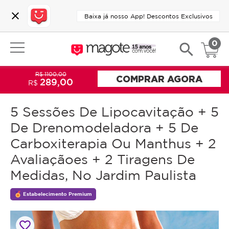
close
Baixa já nosso App! Descontos Exclusivos
0
search
R$ 1100,00
COMPRAR AGORA
289,00
R$
5 Sessões De Lipocavitação + 5
De Drenomodeladora + 5 De
Carboxiterapia Ou Manthus + 2
Avaliaçãoes + 2 Tiragens De
Medidas, No Jardim Paulista
Estabelecimento Premium
favorite_border