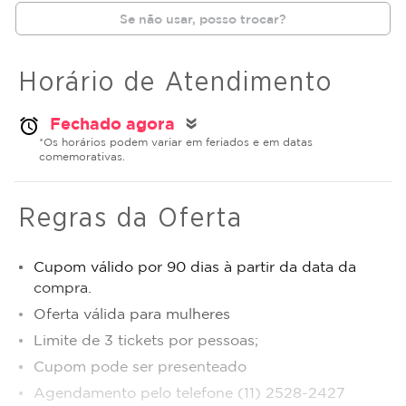
Se não usar, posso trocar?
Horário de Atendimento
Fechado agora
alarm
double_arrow
*Os horários podem variar em feriados e em datas
comemorativas.
Regras da Oferta
Cupom válido por 90 dias à partir da data da
compra.
Oferta válida para mulheres
Limite de 3 tickets por pessoas;
Cupom pode ser presenteado
Agendamento pelo telefone (11) 2528-2427