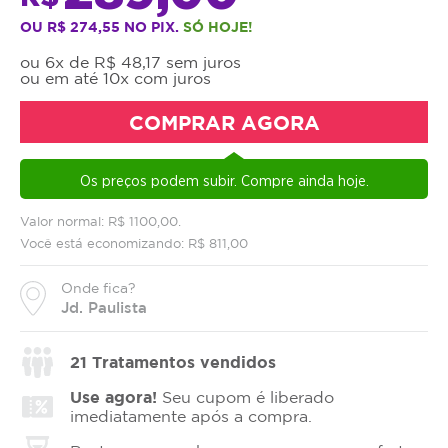
OU R$ 274,55 NO PIX.
SÓ HOJE!
ou 6x de R$ 48,17 sem juros
ou em até 10x com juros
COMPRAR AGORA
Os preços podem subir. Compre ainda hoje.
Valor normal: R$ 1100,00.
Você está economizando: R$ 811,00
Onde fica?
Jd. Paulista
21
Tratamentos vendidos
Use agora!
Seu cupom é liberado
imediatamente após a compra.