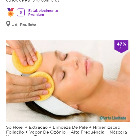
ou 10x de R$ 15,47 com juros
Estabelecimento
5
Premium
Jd. Paulista
47%
OFF
Só Hoje: + Extração + Limpeza De Pele + Higienização
Foliação + Vapor De Ozônio + Alta Frequência + Máscara