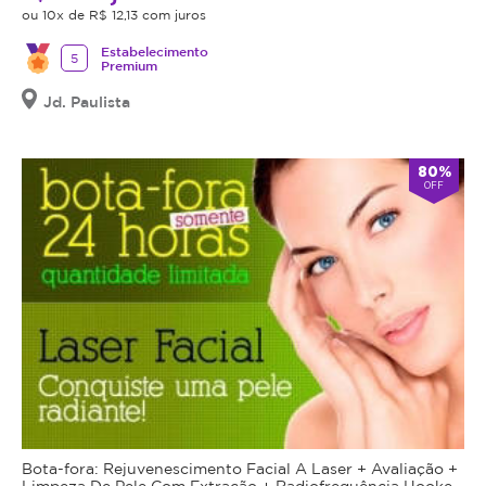
ou 10x de R$ 12,13 com juros
Estabelecimento
5
Premium
Jd. Paulista
80%
OFF
Bota-fora: Rejuvenescimento Facial A Laser + Avaliação +
Limpeza De Pele Com Extração + Radiofrequência Hooke