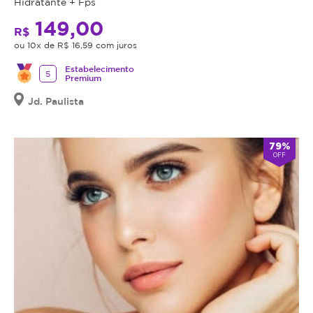
Hidratante + Fps
149,00
R$
ou 10x de R$ 16,59 com juros
Estabelecimento
5
Premium
Jd. Paulista
79%
OFF