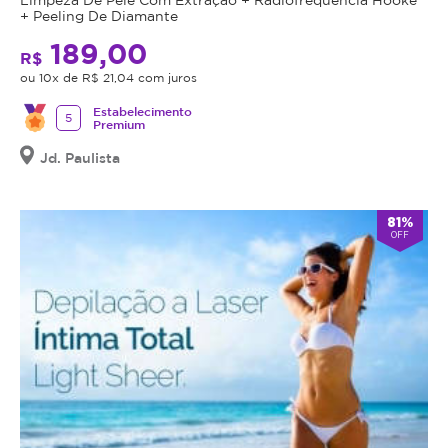
+ Peeling De Diamante
189,00
R$
ou 10x de R$ 21,04 com juros
Estabelecimento
5
Premium
Jd. Paulista
81%
OFF