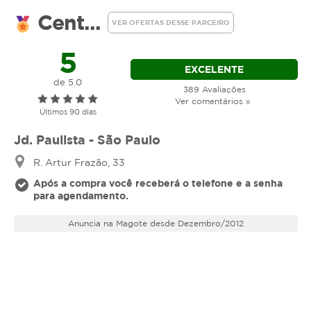
melhora a ação anti-inflamatória do organismo.
Cent...
VER OFERTAS DESSE PARCEIRO
Com a técnica dreno modeladora já na primeira
sessão é possível notar que o corpo fica mais
5
modelado e diminui um pouco as medidas.
EXCELENTE
de 5.0
389 Avaliações
Ver comentários »
Últimos 90 dias
Jd. Paulista - São Paulo
R. Artur Frazão, 33
Após a compra você receberá o telefone e a senha
para agendamento.
Anuncia na Magote desde Dezembro/2012