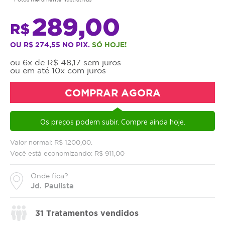
289,00
R$
OU R$ 274,55 NO PIX.
SÓ HOJE!
ou 6x de R$ 48,17 sem juros
ou em até 10x com juros
COMPRAR AGORA
Os preços podem subir. Compre ainda hoje.
Valor normal: R$ 1200,00.
Você está economizando: R$ 911,00
Onde fica?
Jd. Paulista
31
Tratamentos vendidos