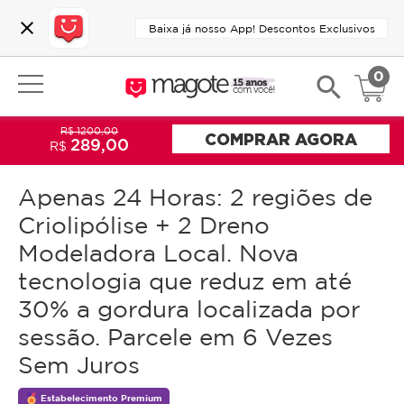
close
Baixa já nosso App! Descontos Exclusivos
0
search
R$ 1200,00
COMPRAR AGORA
289,00
R$
Apenas 24 Horas: 2 regiões de
Criolipólise + 2 Dreno
Modeladora Local. Nova
tecnologia que reduz em até
30% a gordura localizada por
sessão. Parcele em 6 Vezes
Sem Juros
Estabelecimento Premium