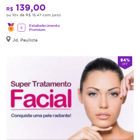
139,00
R$
ou 10x de R$ 15,47 com juros
Estabelecimento
5
Premium
Jd. Paulista
84%
OFF