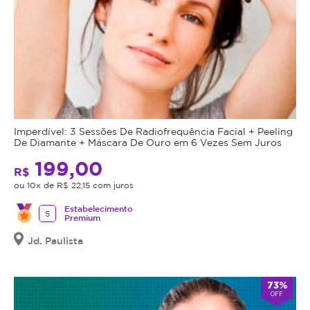
Imperdível: 3 Sessões De Radiofrequência Facial + Peeling
De Diamante + Máscara De Ouro em 6 Vezes Sem Juros
199,00
R$
ou 10x de R$ 22,15 com juros
Estabelecimento
5
Premium
Jd. Paulista
73%
OFF