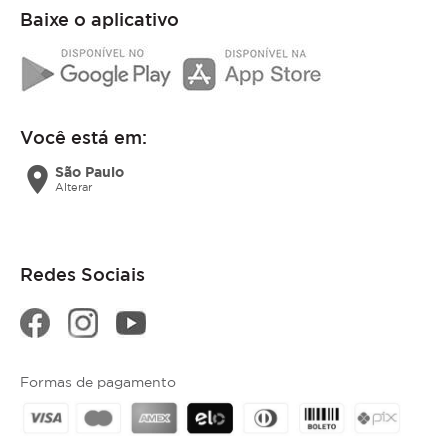
Baixe o aplicativo
Você está em:
location_on
São Paulo
Alterar
Redes Sociais
Formas de pagamento