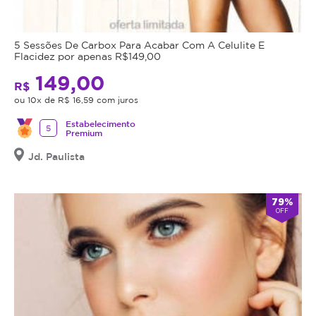
5 Sessões De Carbox Para Acabar Com A Celulite E
Flacidez por apenas R$149,00
149,00
R$
ou 10x de R$ 16,59 com juros
Estabelecimento
5
Premium
Jd. Paulista
79%
OFF