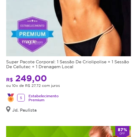
Super Pacote Corporal: 1 Sessão De Criolipolise + 1 Sessão
De Cellutec + 1 Drenagem Local
249,00
R$
ou 10x de R$ 27,72 com juros
Estabelecimento
5
Premium
Jd. Paulista
87%
OFF