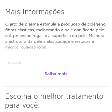
realizada.
Mais Informações
Promoção não cumulativa, não haverá troco nem
crédito.
O jato de plasma estimula a produção de colágeno,
Antes da realização do procedimento anunciado,
fibras elásticas, melhorando a pele danificada pelo
é obrigação do estabelecimento que está
sol, preenche rugas e a superfície da pele. Melhora
oferecendo o procedimento, fazer uma avaliação
a estrutura da pele a elasticidade e restaura a
técnica e esclarecer dos benefícios e riscos a
microcirculacao local.
saúde do procedimento. Caso não seja indicação,
o valor adquirido será revertido em crédito para
utilização em outros procedimentos dentro da
Indicado:
plataforma.
Todo cupom comprado possui data de validade,
Flacidez de pálpebras
que é a data limite para utilizá-lo. Se o cupom
expirar, você não conseguirá mais utilizar o
Olheiras
serviço ou estornar o mesmo.
Escolha o melhor tratamento
Marcas de expressão
para você:
Cicatrizes entre outros tratamentos