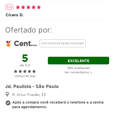
5.0
Cícero D.
Ofertado por:
Cent...
VER OFERTAS DESSE PARCEIRO
5
EXCELENTE
de 5.0
389 Avaliações
Ver comentários »
Últimos 90 dias
Jd. Paulista - São Paulo
R. Artur Frazão, 33
Após a compra você receberá o telefone e a senha
para agendamento.