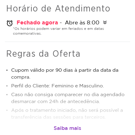
Horário de Atendimento
Fechado agora
- Abre às 8:00
alarm
double_arrow
*Os horários podem variar em feriados e em datas
comemorativas.
Regras da Oferta
Cupom válido por 90 dias à partir da data da
compra.
Perfil do Cliente: Feminino e Masculino.
Caso não consiga comparecer no dia agendado
desmarcar com 24h de antecedência.
Após o tratamento iniciado, não será possível a
transferência das sessões para terceiros.
Sujeito a disponibilidade de dias e horários.
O não comparecimento será considerado sessão