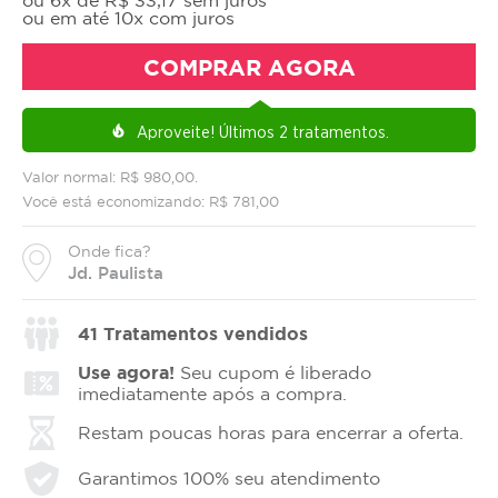
ou em até 10x com juros
COMPRAR AGORA
Aproveite!
Últimos 2 tratamentos.
local_fire_department
Valor normal: R$ 980,00.
Você está economizando: R$ 781,00
Onde fica?
Jd. Paulista
41
Tratamentos vendidos
Use agora!
Seu cupom é liberado
imediatamente após a compra.
Restam poucas horas para encerrar a oferta.
Garantimos 100% seu atendimento