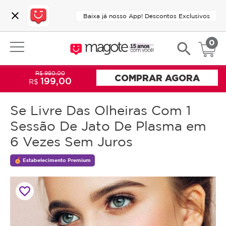
close
Baixa já nosso App! Descontos Exclusivos
0
search
R$ 980,00
COMPRAR AGORA
199,00
R$
Se Livre Das Olheiras Com 1
Sessão De Jato De Plasma em
6 Vezes Sem Juros
Estabelecimento Premium
favorite_border