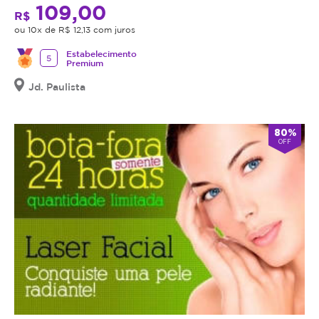
109,00
R$
ou 10x de R$ 12,13 com juros
Estabelecimento
5
Premium
Jd. Paulista
80%
OFF