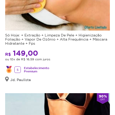
Só Hoje: + Extração + Limpeza De Pele + Higienização
Foliação + Vapor De Ozônio + Alta Frequência + Máscara
Hidratante + Fps
149,00
R$
ou 10x de R$ 16,59 com juros
Estabelecimento
5
Premium
Jd. Paulista
90%
OFF