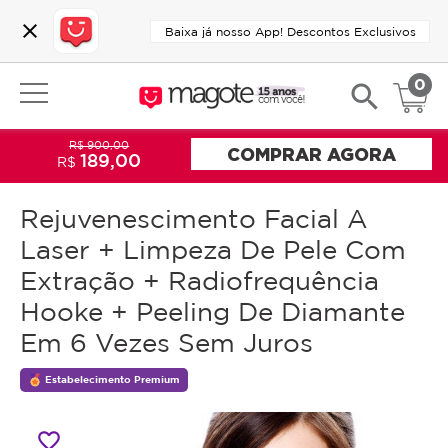
close
Baixa já nosso App! Descontos Exclusivos
0
search
R$ 900,00
COMPRAR AGORA
189,00
R$
Rejuvenescimento Facial A
Laser + Limpeza De Pele Com
Extração + Radiofrequência
Hooke + Peeling De Diamante
Em 6 Vezes Sem Juros
Estabelecimento Premium
favorite_border