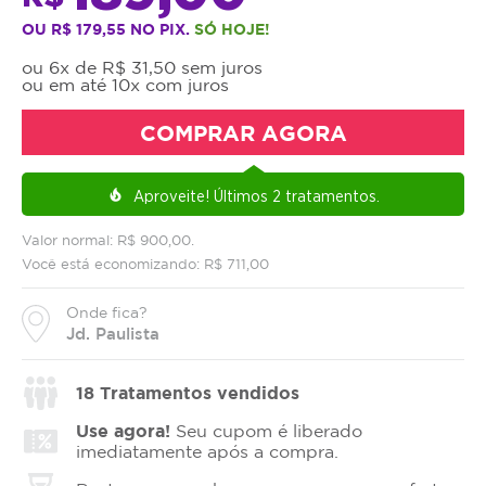
OU R$ 179,55 NO PIX.
SÓ HOJE!
ou 6x de R$ 31,50 sem juros
ou em até 10x com juros
COMPRAR AGORA
Aproveite!
Últimos 2 tratamentos.
local_fire_department
Valor normal: R$ 900,00.
Você está economizando: R$ 711,00
Onde fica?
Jd. Paulista
18
Tratamentos vendidos
Use agora!
Seu cupom é liberado
imediatamente após a compra.