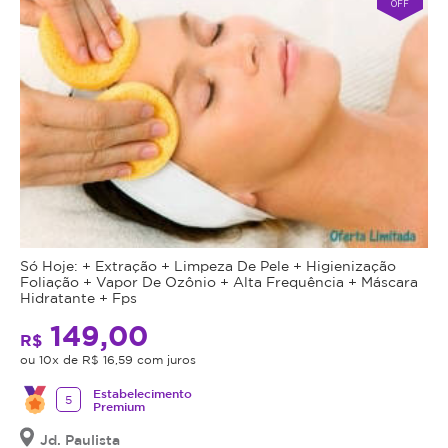
OFF
Só Hoje: + Extração + Limpeza De Pele + Higienização
Foliação + Vapor De Ozônio + Alta Frequência + Máscara
Hidratante + Fps
149,00
R$
ou 10x de R$ 16,59 com juros
Estabelecimento
5
Premium
Jd. Paulista