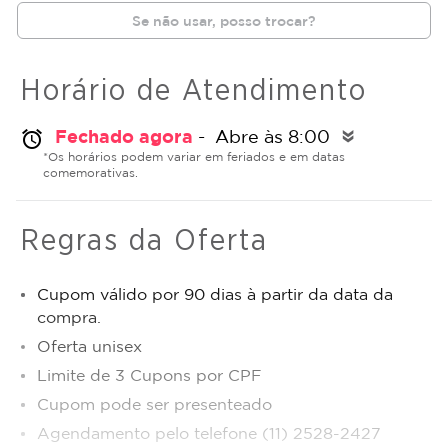
Se não usar, posso trocar?
Horário de Atendimento
Fechado agora
- Abre às 8:00
alarm
double_arrow
*Os horários podem variar em feriados e em datas
comemorativas.
Regras da Oferta
Cupom válido por 90 dias à partir da data da
compra.
Oferta unisex
Limite de 3 Cupons por CPF
Cupom pode ser presenteado
Agendamento pelo telefone (11) 2528-2427