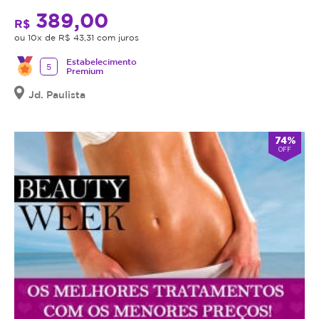
389,00
R$
ou 10x de R$ 43,31 com juros
Estabelecimento
5
Premium
Jd. Paulista
74%
OFF