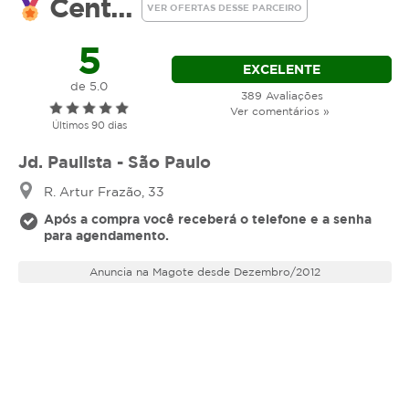
Cent...
VER OFERTAS DESSE PARCEIRO
Limpeza de Pele
5
Procedimento de higienizaçãona face, com
EXCELENTE
extração manual e ou sucção de comedões
de 5.0
389 Avaliações
(cravos) e assepsia
Ver comentários »
Últimos 90 dias
Jd. Paulista - São Paulo
R. Artur Frazão, 33
Após a compra você receberá o telefone e a senha
para agendamento.
Anuncia na Magote desde Dezembro/2012