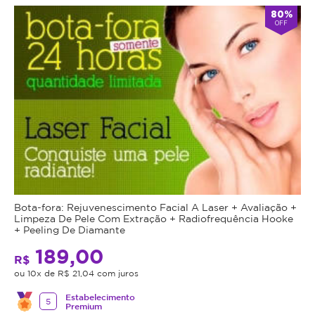
80%
OFF
Bota-fora: Rejuvenescimento Facial A Laser + Avaliação +
Limpeza De Pele Com Extração + Radiofrequência Hooke
+ Peeling De Diamante
189,00
R$
ou 10x de R$ 21,04 com juros
Estabelecimento
5
Premium